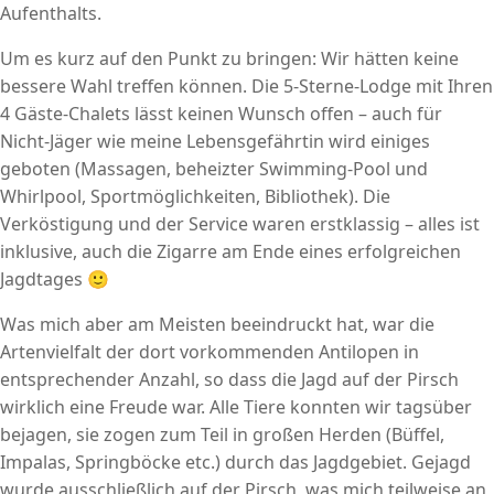
Aufenthalts.
Um es kurz auf den Punkt zu bringen: Wir hätten keine
bessere Wahl treffen können. Die 5-Sterne-Lodge mit Ihren
4 Gäste-Chalets lässt keinen Wunsch offen – auch für
Nicht-Jäger wie meine Lebensgefährtin wird einiges
geboten (Massagen, beheizter Swimming-Pool und
Whirlpool, Sportmöglichkeiten, Bibliothek). Die
Verköstigung und der Service waren erstklassig – alles ist
inklusive, auch die Zigarre am Ende eines erfolgreichen
Jagdtages 🙂
Was mich aber am Meisten beeindruckt hat, war die
Artenvielfalt der dort vorkommenden Antilopen in
entsprechender Anzahl, so dass die Jagd auf der Pirsch
wirklich eine Freude war. Alle Tiere konnten wir tagsüber
bejagen, sie zogen zum Teil in großen Herden (Büffel,
Impalas, Springböcke etc.) durch das Jagdgebiet. Gejagd
wurde ausschließlich auf der Pirsch, was mich teilweise an